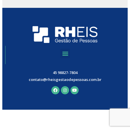
45 98827-7804
contato@rheisgestaodepessoas.com.br