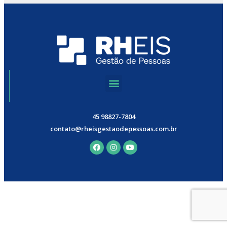
45 98827-7804
contato@rheisgestaodepessoas.com.br