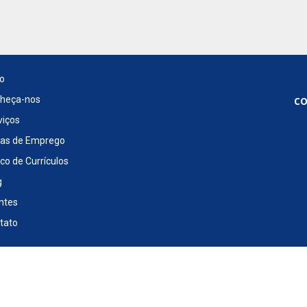
io
c
heça-nos
viços
as de Emprego
co de Currículos
g
entes
tato