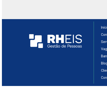
Iníc
Con
Ser
Vag
Ban
Blo
Cli
Con